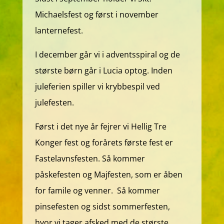
Michaelsfest og først i november
lanternefest.
I december går vi i adventsspiral og de
største børn går i Lucia optog. Inden
juleferien spiller vi krybbespil ved
julefesten.
Først i det nye år fejrer vi Hellig Tre
Konger fest og forårets første fest er
Fastelavnsfesten. Så kommer
påskefesten og Majfesten, som er åben
for famile og venner. Så kommer
pinsefesten og sidst sommerfesten,
hvor vi tager afsked med de største