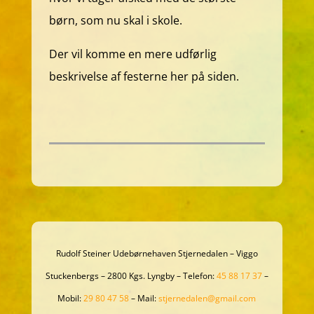
børn, som nu skal i skole.
Der vil komme en mere udførlig
beskrivelse af festerne her på siden.
Rudolf Steiner Udebørnehaven Stjernedalen – Viggo
Stuckenbergs – 2800 Kgs. Lyngby – Telefon:
45 88 17 37
–
Mobil:
29 80 47 58
– Mail:
stjernedalen@gmail.com